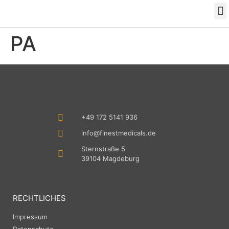
Das neue Buch: RentenRakete
PA
+49 172 5141 936
info@finestmedicals.de
Sternstraße 5
39104 Magdeburg
RECHTLICHES
Impressum