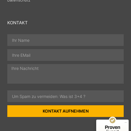
Datenschutz
KONTAKT
Kundenbewertungen und Erfahrungen zu
FinestFinance GbR
SEHR GUT
99%
KONTAKT AUFNEHMEN
Empfehlungen auf
ProvenExpert.com
4,91 / 5,00